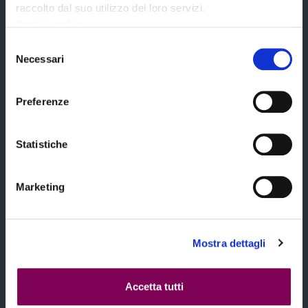
raccolto dal suo utilizzo dei loro servizi.
Cookie policy
Chi siamo
Selezione
Necessari
del
consenso
Preferenze
Temi
Statistiche
Marketing
Notizie
Mostra dettagli
Contatti
Accetta tutti