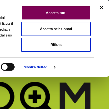
Accetta tutti
ial
ilizza il
Accetta selezionati
edia, i
Cerca in tutte le pagine
 dal suo
Rifiuta
Contatti
Mostra dettagli