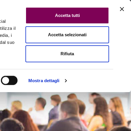
Accetta tutti
ial
ilizza il
Accetta selezionati
edia, i
Cerca in tutte le pagine
 dal suo
Rifiuta
Contatti
Mostra dettagli