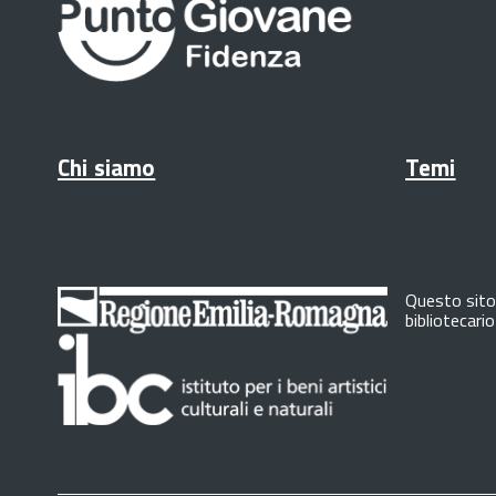
Chi siamo
Temi
Questo sito 
bibliotecari