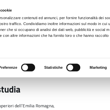
 cookie
rsonalizzare contenuti ed annunci, per fornire funzionalità dei soc
stro traffico. Condividiamo inoltre informazioni sul modo in cui ut
tner che si occupano di analisi dei dati web, pubblicità e social m
e con altre informazioni che ha fornito loro o che hanno raccolto
Temi
Notizie
Preferenze
Statistiche
Marketing
iversità
ER.GO. – un aiuto per chi studia
studia
superiori dell’Emilia Romagna,