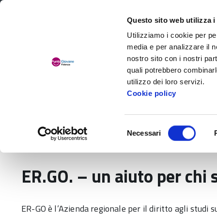
Comune di Fidenza
Questo sito web utilizza i
Utilizziamo i cookie per pe
media e per analizzare il no
nostro sito con i nostri par
quali potrebbero combinarl
utilizzo dei loro servizi.
Cookie policy
Chi siamo
Selezione
Necessari
del
Home
Temi
STUDIO: scuola, formazione, un
consenso
ER.GO. – un aiuto per chi 
ER-GO è l’Azienda regionale per il diritto agli studi 