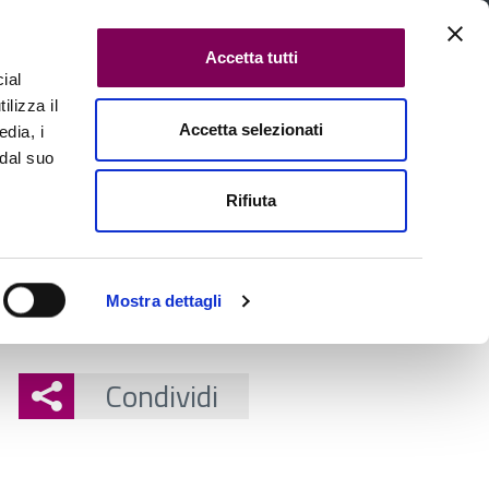
Accetta tutti
ial
ilizza il
Accetta selezionati
edia, i
Cerca in tutte le pagine
 dal suo
Rifiuta
Contatti
Mostra dettagli
Condividi