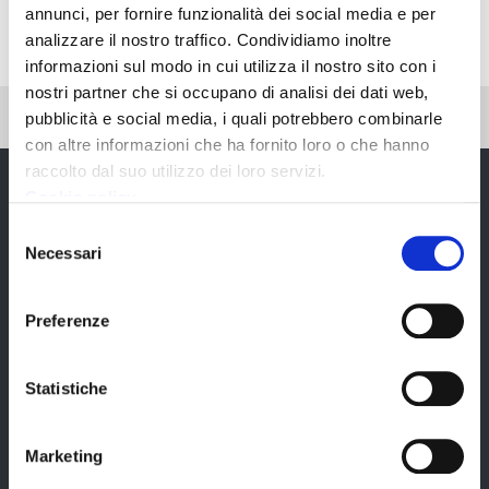
annunci, per fornire funzionalità dei social media e per
analizzare il nostro traffico. Condividiamo inoltre
informazioni sul modo in cui utilizza il nostro sito con i
nostri partner che si occupano di analisi dei dati web,
Pubblicato: 01 Giugno 2023
—
Ultima modifica: 06 Luglio 2023
pubblicità e social media, i quali potrebbero combinarle
con altre informazioni che ha fornito loro o che hanno
raccolto dal suo utilizzo dei loro servizi.
Cookie policy
Selezione
Necessari
del
consenso
Preferenze
Chi siamo
Statistiche
Marketing