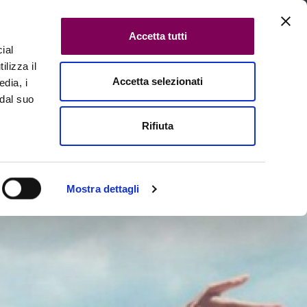
Accetta tutti
ial
ilizza il
Accetta selezionati
edia, i
Cerca in tutte le pagine
 dal suo
Rifiuta
Contatti
Mostra dettagli