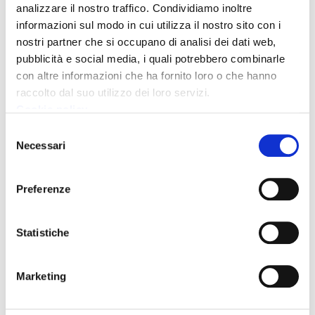
analizzare il nostro traffico. Condividiamo inoltre
Via Berenini, 151 / 0524527925
UNITRE
informazioni sul modo in cui utilizza il nostro sito con i
unitrefidenza@gmail.com
/
http://www.unitrefidenza.it/
nostri partner che si occupano di analisi dei dati web,
pubblicità e social media, i quali potrebbero combinarle
con altre informazioni che ha fornito loro o che hanno
Siti per lezioni di insegnanti di lingua
raccolto dal suo utilizzo dei loro servizi.
straniera a
Fidenza
:
Cookie policy
Selezione
https://ti-aiuto.it/
Necessari
del
https://www.superprof.it/
consenso
https://www.prontopro.it/
Preferenze
Statistiche
Condividi
Marketing