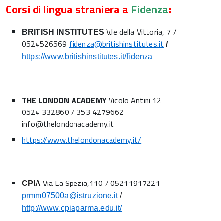
Corsi di lingua straniera a
Fidenza
:
V.le della Vittoria, 7 /
BRITISH INSTITUTES
0524526569
fidenza@britishinstitutes.it
/
https://www.britishinstitutes.it/fidenza
THE LONDON ACADEMY
Vicolo Antini 12
0524 332860 / 353 4279662
info@thelondonacademy.it
https://www.thelondonacademy.it/
Via La Spezia,110 / 05211917221
CPIA
prmm07500a@istruzione.it
/
http://www.cpiaparma.edu.it/