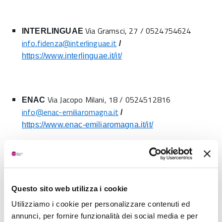
Via Gramsci, 27 / 0524754624
INTERLINGUAE
info.fidenza@interlinguae.it
/
https://www.interlinguae.it/it/
Via Jacopo Milani, 18 / 0524512816
ENAC
info@enac-emiliaromagna.it
/
https://www.enac-emiliaromagna.it/it/
Via Berenini / 3381020506
HOCUS-LOTUS
mirellamagicteacher@yahoo.com
/
Questo sito web utilizza i cookie
https://www.hocus-lotus.edu/teachers/mirella-mutolo/
Utilizziamo i cookie per personalizzare contenuti ed
annunci, per fornire funzionalità dei social media e per