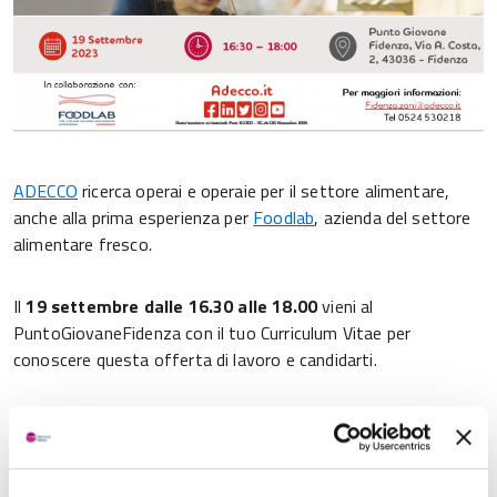
ADECCO
ricerca operai e operaie per il settore alimentare,
anche alla prima esperienza per
Foodlab
, azienda del settore
alimentare fresco
.
Il
19 settembre dalle 16.30 alle 18.00
vieni al
PuntoGiovaneFidenza con il tuo Curriculum Vitae per
conoscere questa offerta di lavoro e candidarti.
Se non hai un Curriculum vitae puoi rivolgerti al nostro
sportello
PuntoGiovane
per fare il
CVEuropass
o attivare il
tuo profilo digitale (SPID, etc.)