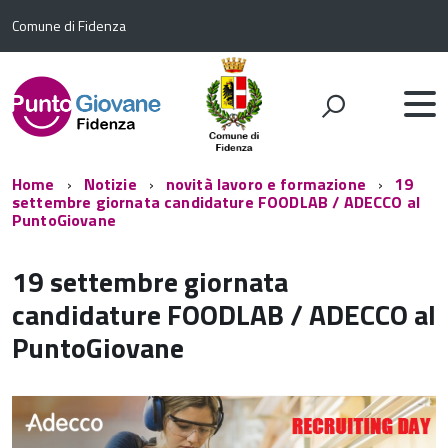
Comune di Fidenza
Home
Notizie
novità lavoro e formazione
19
settembre giornata candidature FOODLAB / ADECCO al
PuntoGiovane
19 settembre giornata
candidature FOODLAB / ADECCO al
PuntoGiovane