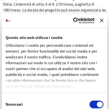
Stiria. L’indennità di vitto è di € 270/mese, paghetta €
180/mese. La durata del progetto può essere organizzata da
6 a 9 mesi tra ottobre 2023 e fine maggio 2024.
Il progetto si svolgerà vicino a GRAZ a
Kapfenberg in
Austria dal 01/10/2023 al 31/05/2024
.
Questo sito web utilizza i cookie
Utilizziamo i cookie per personalizzare contenuti ed
Scadenza presentazione domande:
27/08/2023
annunci, per fornire funzionalità dei social media e per
analizzare il nostro traffico. Condividiamo inoltre
Per maggiori informazioni e candidarsi:
QUI
informazioni sul modo in cui utilizza il nostro sito con i
nostri partner che si occupano di analisi dei dati web,
pubblicità e social media, i quali potrebbero combinarle
con altre informazioni che ha fornito loro o che hanno
Condividi
raccolto dal suo utilizzo dei loro servizi.
Cookie policy
Selezione
Necessari
del