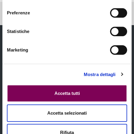
consenso
Pubblicato: 09 Giugno 2023
—
Preferenze
Ultima modifica: 12 Settembre 2023
Statistiche
Marketing
Mostra dettagli
Chi siamo
Accetta tutti
Accetta selezionati
Temi
Rifiuta